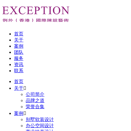
首页
关于
案例
团队
服务
资讯
联系
首页
关于

公司简介
品牌之道
荣誉合集
案例

别墅软装设计
办公空间设计