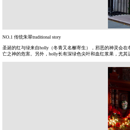
NO.1
传统朱翠
traditional story
圣诞的红与绿来自
holly
（冬青又名槲寄生），邪恶的神灵会在
亡之神的危害。另外，
holly
长有深绿色尖叶和血红浆果，尤其