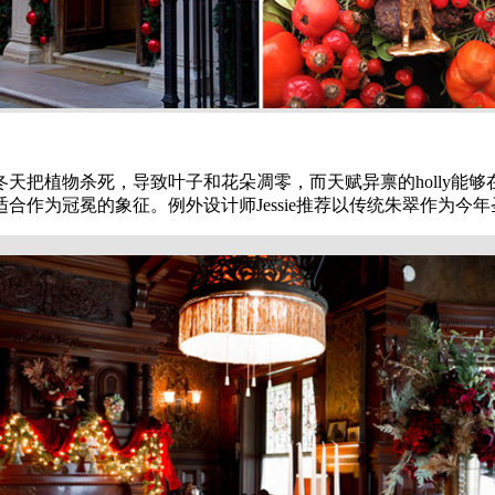
冬天把植物杀死，导致叶子和花朵凋零，而天赋异禀的
holly
能够
适合作为冠冕的象征。例外设计师
Jessie
推荐以传统朱翠作为今年