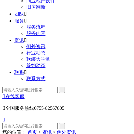
商业地产设计
旧房翻新
团队

服务

服务流程
服务内容
资讯

例外资讯
行业动态
软装大学堂
签约动态
联系

联系方式

在线客服

全国服务热线
0755-82567805

您的位置：
首页
>
资讯
>
例外资讯