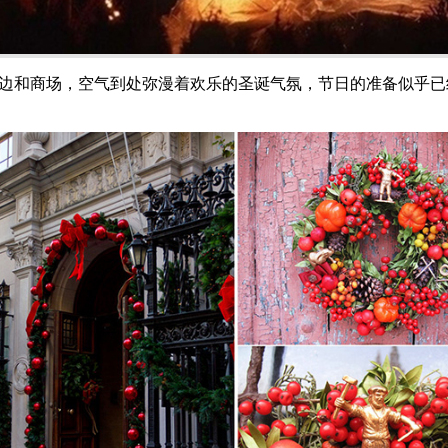
在街边和商场，空气到处弥漫着欢乐的圣诞气氛，节日的准备似乎