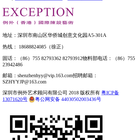
地址：深圳市南山区华侨城创意文化园A5-301A
热线： 18688824085（徐正）
固话：（86）755 82793362 82793912
物料部电话：（86）755
23942486
邮箱：shenzhenhyy@vip.163.com
招聘邮箱：
SZHYYJP@163.com
深圳市例外艺术顾问有限公司 2018 版权所有
粤ICP备
13071620号
粤公网安备 44030502003436号